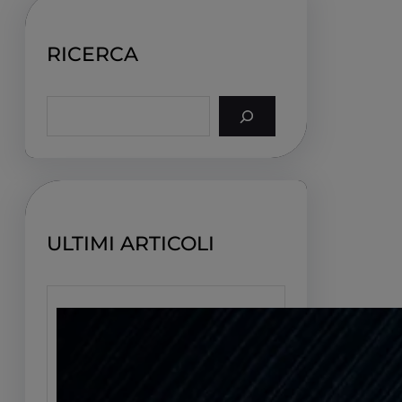
RICERCA
S
e
a
r
c
h
ULTIMI ARTICOLI