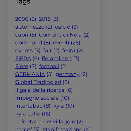
Tags
2006
(2)
2018
(3)
automezzo
(2)
calcio
(3)
capri
(5)
Comune di Nola
(2)
dortmund
(8)
eventi
(26)
events
(3)
fair
(2)
festa
(2)
FIERA
(6)
fieramilano
(3)
Fiere
(7)
football
(2)
GERMANIA
(5)
germany
(2)
Global Trading srl
(8)
il gala della ricerca
(6)
impegno sociale
(10)
intertabac
(8)
kyla
(19)
kyla caffè
(16)
la fontana del villaggio
(2)
macef
(3)
Manifestazione
(4)