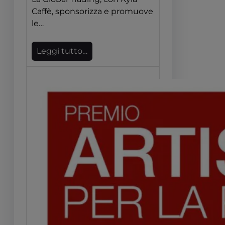
Caffè, sponsorizza e promuove
le…
Leggi tutto…