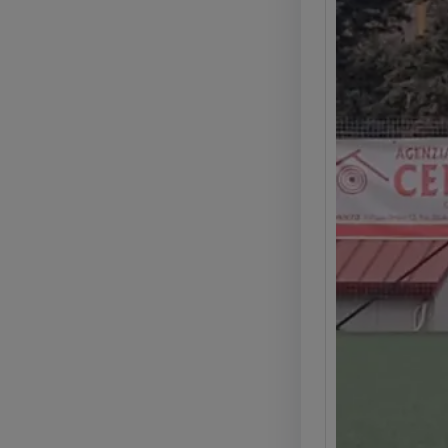
Kyla 
Somm
(2025
La Glo
Kyla C