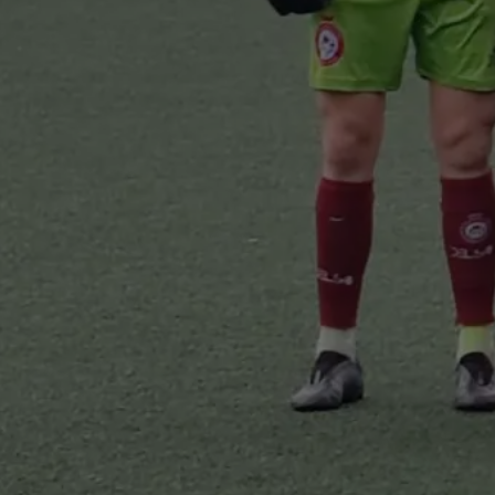
muove le…
i tutto…