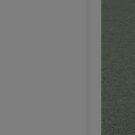
e pro
Legg