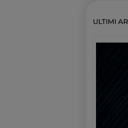
c
h
ULTIMI AR