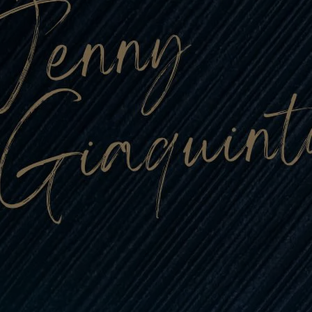
con
lianese
o (2025/2026)
bal Trading, con
affè, sponsorizza
muove le…
i tutto…