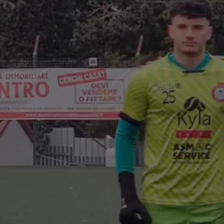
con FC
a Vesuviana
/2026)
bal Trading, con
affè, sponsorizza