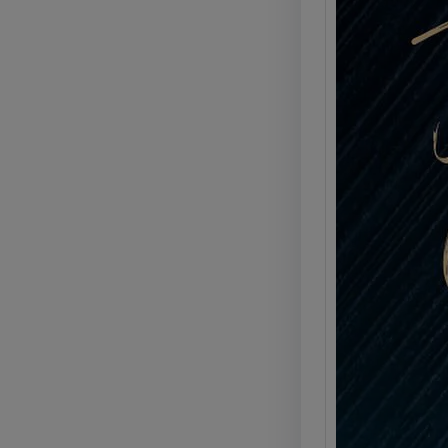
Kyla 
Marig
Calci
La Glo
Kyla C
e pro
Legg