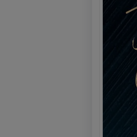
Kyla 
Marig
Calci
La Glo
Kyla C
e pro
Legg