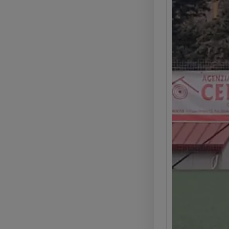
Kyla 
Somm
(2025
La Glo
Kyla C