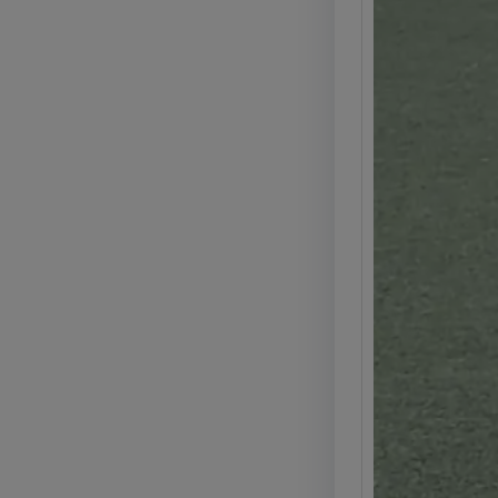
e pro
Legg