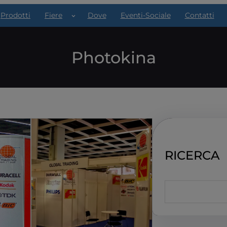
Prodotti
Fiere
Dove
Eventi-Sociale
Contatti
Photokina
RICERCA
S
e
a
r