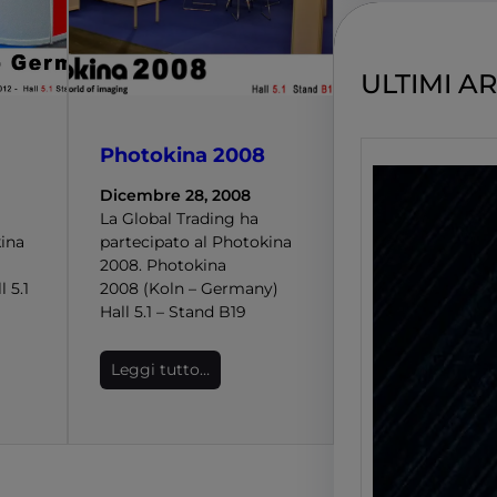
c
h
ULTIMI AR
Photokina 2008
Dicembre 28, 2008
La Global Trading ha
kina
partecipato al Photokina
2008. Photokina
 5.1
2008 (Koln – Germany)
Hall 5.1 – Stand B19
Leggi tutto…