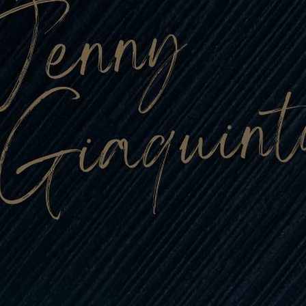
con
lianese
o (2025/2026)
bal Trading, con
affè, sponsorizza
muove le…
i tutto…