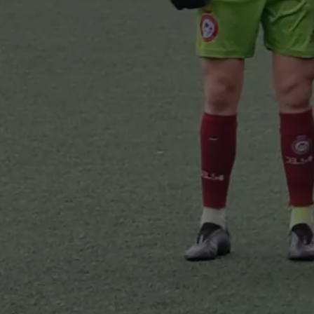
muove le…
i tutto…