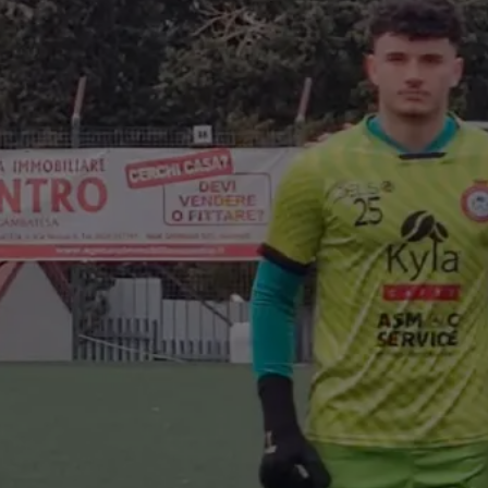
con FC
a Vesuviana
/2026)
bal Trading, con
affè, sponsorizza