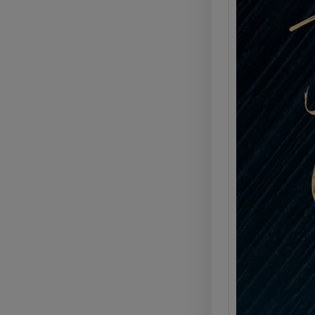
Kyla 
Marig
Calci
La Glo
Kyla C
e pro
Legg