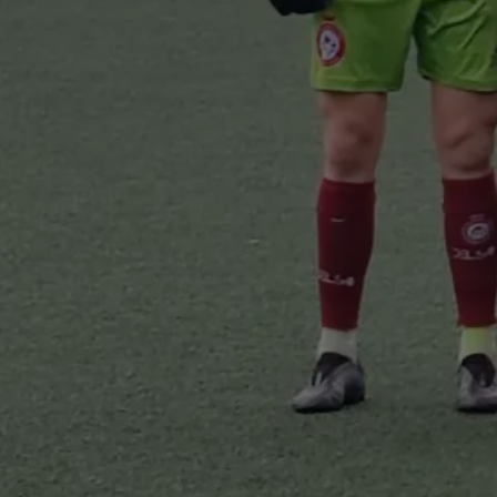
muove le…
i tutto…