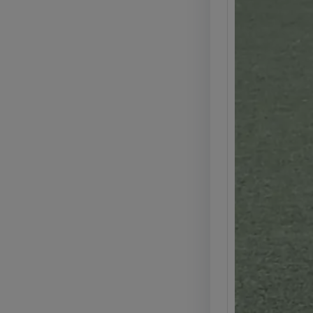
e pro
Legg