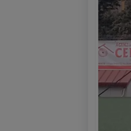
Kyla 
Somm
(2025
La Glo
Kyla C