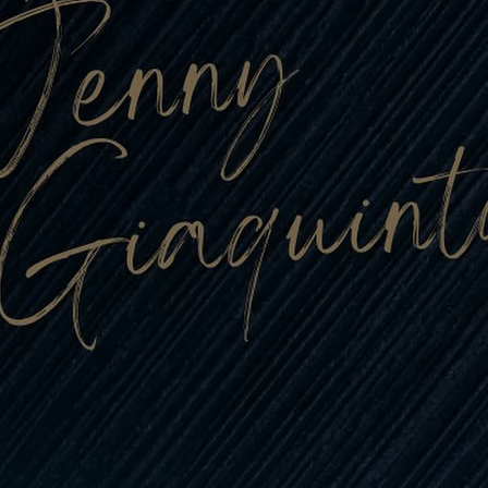
con
lianese
o (2025/2026)
bal Trading, con
affè, sponsorizza
muove le…
i tutto…