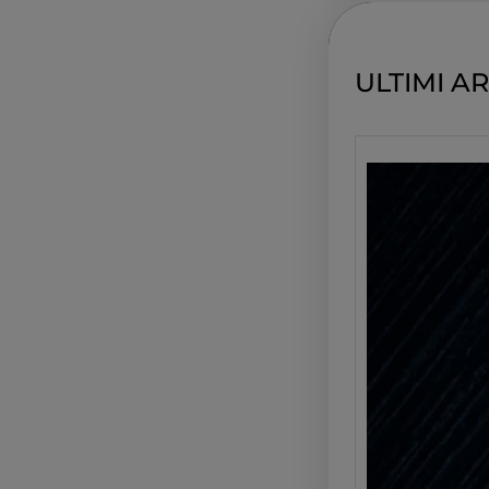
c
h
ULTIMI AR