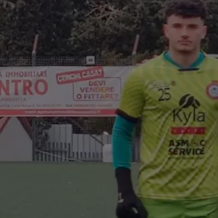
con FC
a Vesuviana
/2026)
bal Trading, con
affè, sponsorizza