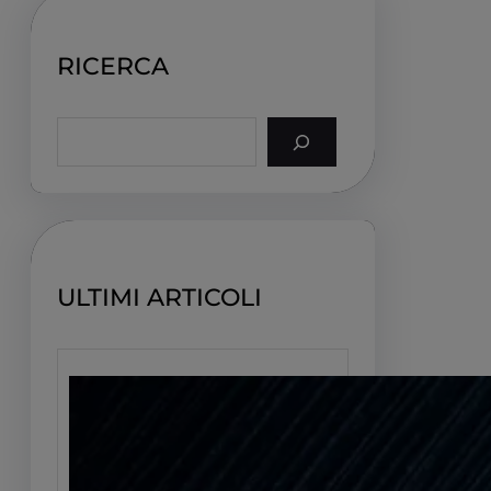
RICERCA
S
e
a
r
c
h
ULTIMI ARTICOLI