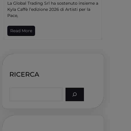
La Global Trading Srl ha sostenuto insieme a
Kyla Caffè l’edizione 2026 di Artisti per la
Pace,
Read More
RICERCA
S
e
a
r
c
h