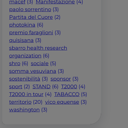
macef
(3)
Manifestazione
(4)
paolo sorrentino
(3)
Partita del Cuore
(2)
photokina
(6)
premio faraglioni
(3)
quisisana
(3)
sbarro health research
organization
(6)
shro
(6)
sociale
(5)
somma vesuviana
(3)
sostenibilità
(3)
sponsor
(3)
sport
(2)
STAND
(6)
T2000
(4)
T2000 in tour
(4)
TABACCO
(5)
territorio
(20)
vico equense
(3)
washington
(3)