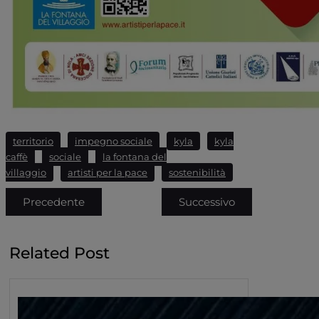
territorio
impegno sociale
kyla
kyla
caffè
sociale
la fontana del
villaggio
artisti per la pace
sostenibilità
Precedente
Successivo
Related Post