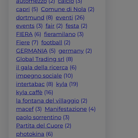
automezzo
(2)
calcio
(3)
capri
(5)
Comune di Nola
(2)
dortmund
(8)
eventi
(26)
events
(3)
fair
(2)
festa
(2)
FIERA
(6)
fieramilano
(3)
Fiere
(7)
football
(2)
GERMANIA
(5)
germany
(2)
Global Trading srl
(8)
il gala della ricerca
(6)
impegno sociale
(10)
intertabac
(8)
kyla
(19)
kyla caffè
(16)
la fontana del villaggio
(2)
macef
(3)
Manifestazione
(4)
paolo sorrentino
(3)
Partita del Cuore
(2)
photokina
(6)