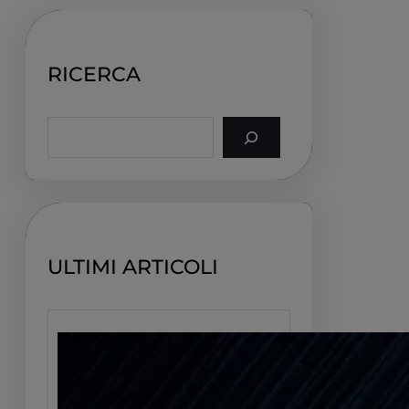
RICERCA
S
e
a
r
c
h
ULTIMI ARTICOLI