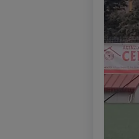
Kyla 
Somm
(2025
La Glo
Kyla C