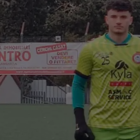
con FC
a Vesuviana
/2026)
bal Trading, con
affè, sponsorizza