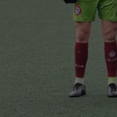
muove le…
i tutto…