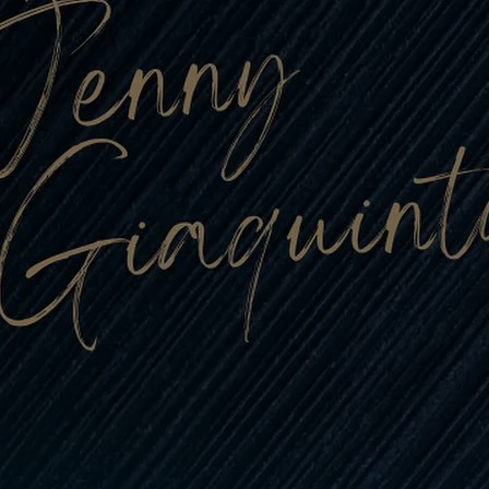
con
lianese
o (2025/2026)
bal Trading, con
affè, sponsorizza
muove le…
i tutto…