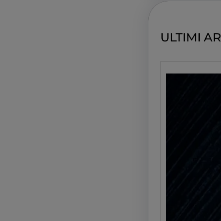
c
h
ULTIMI AR