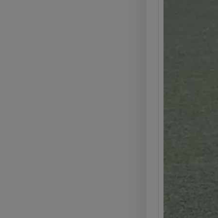
e pro
Legg