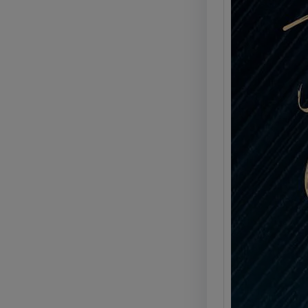
Kyla 
Marig
Calci
La Glo
Kyla C
e pro
Legg