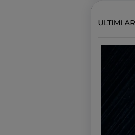
c
h
ULTIMI AR