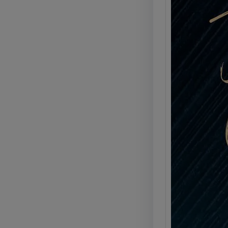
Kyla 
Marig
Calci
La Glo
Kyla C
e pro
Legg