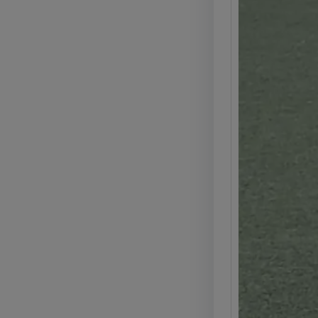
e pro
Legg