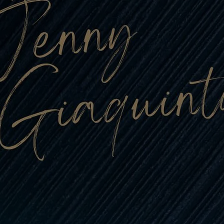
con
lianese
o (2025/2026)
bal Trading, con
affè, sponsorizza
muove le…
i tutto…