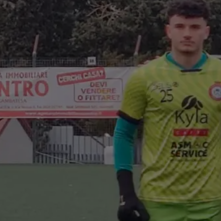
con FC
a Vesuviana
/2026)
bal Trading, con
affè, sponsorizza