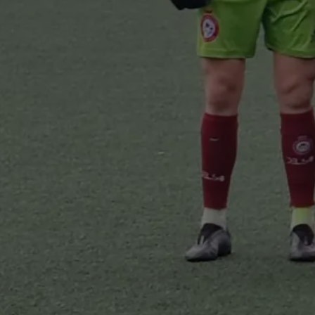
muove le…
i tutto…