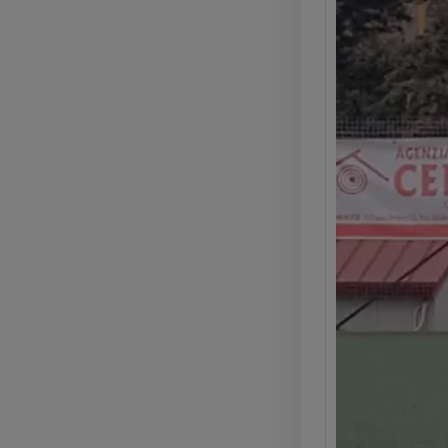
Kyla 
Somm
(2025
La Glo
Kyla C