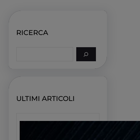
RICERCA
S
e
a
r
c
h
ULTIMI ARTICOLI