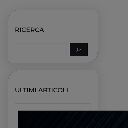
RICERCA
S
e
a
r
c
h
ULTIMI ARTICOLI