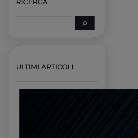
RICERCA
S
e
a
r
c
h
ULTIMI ARTICOLI