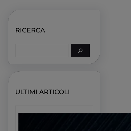
RICERCA
S
e
a
r
c
h
ULTIMI ARTICOLI