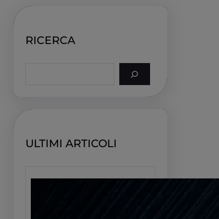
RICERCA
S
e
a
r
c
h
ULTIMI ARTICOLI