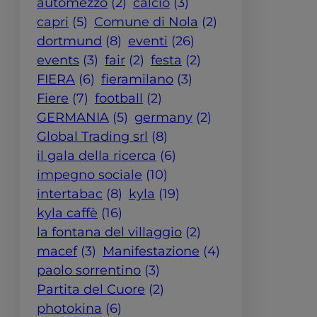
automezzo
(2)
calcio
(3)
capri
(5)
Comune di Nola
(2)
dortmund
(8)
eventi
(26)
events
(3)
fair
(2)
festa
(2)
FIERA
(6)
fieramilano
(3)
Fiere
(7)
football
(2)
GERMANIA
(5)
germany
(2)
Global Trading srl
(8)
il gala della ricerca
(6)
impegno sociale
(10)
intertabac
(8)
kyla
(19)
kyla caffè
(16)
la fontana del villaggio
(2)
macef
(3)
Manifestazione
(4)
paolo sorrentino
(3)
Partita del Cuore
(2)
photokina
(6)